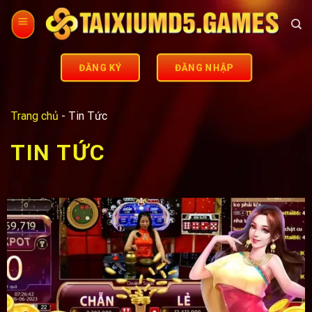
ĐĂNG KÝ
ĐĂNG NHẬP
Trang chủ
-
Tin Tức
TIN TỨC