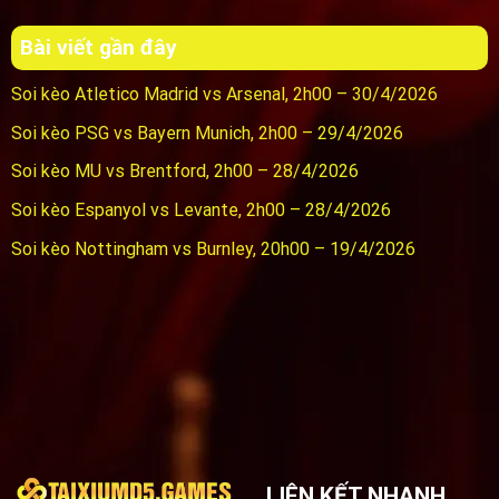
Bài viết gần đây
Soi kèo Atletico Madrid vs Arsenal, 2h00 – 30/4/2026
Soi kèo PSG vs Bayern Munich, 2h00 – 29/4/2026
Soi kèo MU vs Brentford, 2h00 – 28/4/2026
Soi kèo Espanyol vs Levante, 2h00 – 28/4/2026
Soi kèo Nottingham vs Burnley, 20h00 – 19/4/2026
LIÊN KẾT NHANH