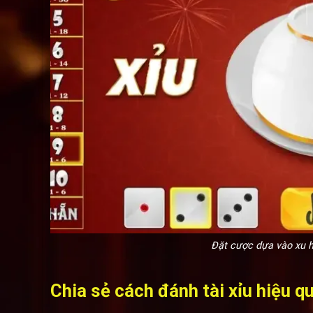
Đặt cược dựa vào xu h
Chia sẻ cách đánh tài xỉu hiệu q