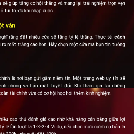
 sẽ giúp tăng cơ hội thắng và mang lại trải nghiệm trọn vẹn
ỏ túi trước khi nhập cuộc.
ột ván
ghĩ rằng đặt nhiều cửa sẽ tăng tỷ lệ thắng. Thực tế,
cách
rủi ro mất trắng cao hơn. Hãy chọn một cửa mà bạn tin tưởng
hính là nơi bạn gửi gắm niềm tin. Một trang web uy tín sẽ
anh chóng và bảo mật tuyệt đối. Khi tham gia tại những
oàn tài chính vừa có cơ hội học hỏi thêm kinh nghiệm.
hiều cao thủ đánh giá cao nhờ khả năng cân bằng giữa lợi
tỷ lệ lần lượt là 1-3-2-4. Ví dụ, nếu chọn mức cược cơ bản là