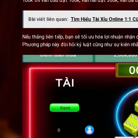
100k thì ván đầu đặt 100k, ván hai đặt 300k, ván ba đ
Bài viết liên quan:
Tìm Hiểu Tài Xỉu Online 1:1 
Nếu thắng liên tiếp, bạn sẽ tối ưu hóa lợi nhuận nhận
Phương pháp này đòi hỏi kỷ luật cũng như sự kiên nhẫ