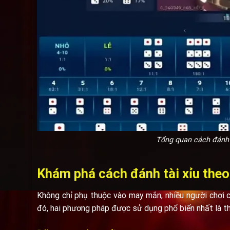
Tổng quan cách đánh t
Khám phá cách đánh tài xỉu theo
Không chỉ phụ thuộc vào may mắn, nhiều người chơi c
đó, hai phương pháp được sử dụng phổ biến nhất là th