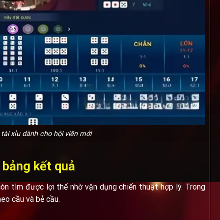
ài xỉu dành cho hội viên mới
 bảng kết quả
òn tìm được lợi thế nhờ vận dụng chiến thuật hợp lý. Trong
eo cầu và bẻ cầu.