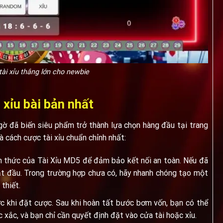
tài xỉu thắng lớn cho newbie
 xỉu bài bản nhất
gờ đã biến siêu phẩm trở thành lựa chọn hàng đầu tại trang
 cách cược tài xỉu chuẩn chỉnh nhất:
h thức của Tài Xỉu MD5 để đảm bảo kết nối an toàn. Nếu đã
bắt đầu. Trong trường hợp chưa có, hãy nhanh chóng tạo một
thiết.
c khi đặt cược. Sau khi hoàn tất bước bơm vốn, bạn có thể
 xắc, và bạn chỉ cần quyết định đặt vào cửa tài hoặc xỉu.