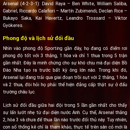
Arsenal (4-2-3-1): David Raya – Ben White, William Saliba,
Gabriel, Riccardo Calafiori – Martín Zubimendi, Declan Rice –
Bukayo Saka, Kai Havertz, Leandro Trossard – Viktor
Gyökeres.
Phong độ và lịch sử đối đầu
Nhìn vào phong độ Sporting gần đây, họ đang có điểm rơi
phong độ tốt với 3 thắng, 1 hòa và chỉ 1 thua trong 5 trận
gần nhất. Đây là minh chứng cho sự khó chịu mà đại diện Bồ
Đào Nha tạo ra trước bất kỳ ông lớn nào. Trong khi đó,
Arsenal lại đang trải qua giai đoạn trồi sụt với 2 thắng, 1 hòa
và 2 thua, đòi hỏi họ phải thể hiện đẳng cấp thật sự ở đấu
trường châu lục.
Lịch sử đối đầu giữa hai đội trong 5 lần gần nhất cho thấy
sự lấn lướt nhẹ từ đại diện nước Anh. Cụ thể, Arsenal thắng
2, hòa 3 và chưa để thua lần nào trước đối thủ này. Tuy nhiên,
con số thống kê chỉ là tham khảo, thực tế trên sân cỏ mới là