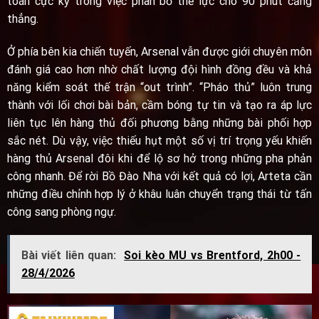
toán cực kỹ trong việc phân bổ thể lực cho 90 phút căng
thẳng.
Ở phía bên kia chiến tuyến, Arsenal vẫn được giới chuyên môn
đánh giá cao hơn nhờ chất lượng đội hình đồng đều và khả
năng kiểm soát thế trận “out trình”. “Pháo thủ” luôn trung
thành với lối chơi bài bản, cầm bóng tự tin và tạo ra áp lực
liên tục lên hàng thủ đối phương bằng những bài phối hợp
sắc nét. Dù vậy, việc thiếu hụt một số vị trí trọng yếu khiến
hàng thủ Arsenal đôi khi để lộ sơ hở trong những pha phản
công nhanh. Để rời Bồ Đào Nha với kết quả có lợi, Arteta cần
những điều chỉnh hợp lý ở khâu luân chuyển trạng thái từ tấn
công sang phòng ngự.
Bài viết liên quan:
Soi kèo MU vs Brentford, 2h00 -
28/4/2026