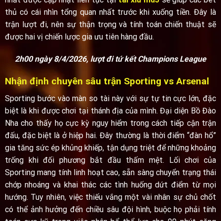
thủ có cái nhìn tổng quan nhất trước khi xuống tiền. Đây là
trận lượt đi, nên sự thận trọng và tính toán chiến thuật sẽ
được hai vị chiến lược gia ưu tiên hàng đầu.
2h00 ngày 8/4/2026, lượt đi tứ kết Champions League
Nhận định chuyên sâu trận Sporting vs Arsenal
Sporting bước vào màn so tài này với sự tự tin cực lớn, đặc
biệt là khi được chơi tại thánh địa của mình. Đại diện Bồ Đào
Nha cho thấy họ cực kỳ nguy hiểm trong cách tiếp cận trận
đấu, đặc biệt là ở hiệp hai. Đây thường là thời điểm “đàn hổ”
gia tăng sức ép khủng khiếp, tận dụng triệt để những khoảng
trống khi đối phương bắt đầu thấm mệt. Lối chơi của
Sporting mang tính linh hoạt cao, sẵn sàng chuyển trạng thái
chớp nhoáng và khai thác các tình huống dứt điểm từ mọi
hướng. Tuy nhiên, việc thiếu vắng một vài nhân sự chủ chốt
có thể ảnh hưởng đến chiều sâu đội hình, buộc họ phải tính