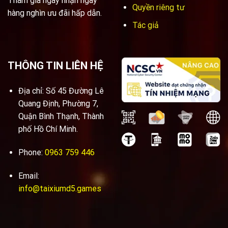
Tham gia ngay nhận ngay
Quyền riêng tư
hàng nghìn ưu đãi hấp dẫn.
Tác giả
THÔNG TIN LIÊN HỆ
Địa chỉ: Số 45 Đường Lê
Quang Định, Phường 7,
Quận Bình Thạnh, Thành
phố Hồ Chí Minh.
Phone:
0963 759 446
Email:
info@taixiumd5.games