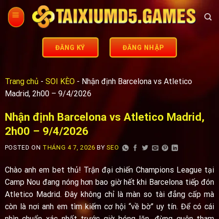
ĐĂNG KÝ
ĐĂNG NHẬP
Trang chủ
-
SOI KÈO
-
Nhận định Barcelona vs Atletico
Madrid, 2h00 – 9/4/2026
Nhận định Barcelona vs Atletico Madrid,
2h00 – 9/4/2026
POSTED ON
THÁNG 4 7, 2026
BY
SEO
Chào anh em bet thủ! Trận đại chiến Champions League tại
Camp Nou đang nóng hơn bao giờ hết khi Barcelona tiếp đón
Atletico Madrid. Đây không chỉ là màn so tài đẳng cấp mà
còn là nơi anh em tìm kiếm cơ hội “về bờ” uy tín. Để có cái
nhìn chuẩn xác nhất trước giờ bóng lăn, đừng quên tham