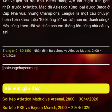
Xét về lịch sử đối đầu, Barca thắng 4/5 lần chạm trán gần
nhất trước Atletico. Mặc dù Atletico từng loại được Barca ở
Cúp Nhà vua, nhưng Champions League là một câu chuyện
hoàn toàn khác. Liệu “Gã khổng lồ” có trả món nợ thành công?
Hãy cùng theo dõi và chúc anh em thắng lớn cùng nhà cái uy
tín!
Trang chủ
-
SOI KÈO
-
Nhận định Barcelona vs Atletico Madrid, 2h00 –
9/4/2026
[baicungchuyenmuc]
Bài viết gần đây
Soi kèo Atletico Madrid vs Arsenal, 2h00 – 30/4/2026
Soi kèo PSG vs Bayern Munich, 2h00 – 29/4/2026