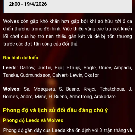
2h00 - 19/4/2026
Wolves còn gặp khó khăn hơn gấp bội khi sở hữu tới 6 ca
chấn thương trong đội hình. Việc thiếu vắng các trụ cột khiến
lối chơi của họ trở nên thiếu gắn kết và dễ bị tổn thương
trước các đợt tấn công của đối thủ.
Đội hình dự kiến
Leeds:
Darlow, Justin, Bijol, Struijk, Bogle, Gruev, Ampadu,
Tanaka, Gudmundsson, Calvert-Lewin, Okafor.
Wolves:
Sa, Mosquera, S. Bueno, Krejci, Tchatchoua, J.
Gomes, Andre, Mane, H. Bueno, Armstrong, Arokodare.
Phong độ và lịch sử đối đầu đáng chú ý
Phong độ Leeds và Wolves
Phong độ gần đây của Leeds khá ổn định với 3 trận thắng và