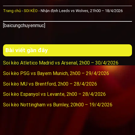
Trang chủ
-
SOI KÈO
-
Nhận định Leeds vs Wolves, 21h00 – 18/4/2026
[baicungchuyenmuc]
Bài viết gần đây
Soi kèo Atletico Madrid vs Arsenal, 2h00 – 30/4/2026
Soi kèo PSG vs Bayern Munich, 2h00 – 29/4/2026
Soi kèo MU vs Brentford, 2h00 – 28/4/2026
Soi kèo Espanyol vs Levante, 2h00 – 28/4/2026
Soi kèo Nottingham vs Burnley, 20h00 – 19/4/2026