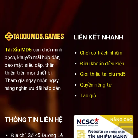
LIÊN KẾT NHANH
Tài Xỉu MD5
sân chơi minh
Chơi có trách nhiệm
bạch, khuyến mãi hấp dẫn,
Điều khoản điều kiện
bảo mật siêu cấp, thân
thiện trên mọi thiết bị.
Giới thiệu tài xỉu md5
Tham gia ngay nhận ngay
Quyền riêng tư
hàng nghìn ưu đãi hấp dẫn.
Tác giả
THÔNG TIN LIÊN HỆ
Địa chỉ: Số 45 Đường Lê